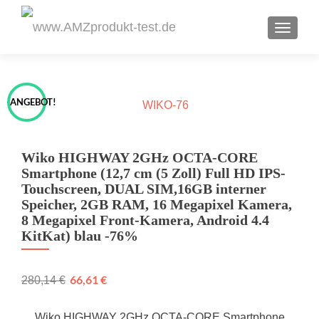
TOGGL
ANGEBOT!
Wiko HIGHWAY 2GHz OCTA-CORE
Smartphone (12,7 cm (5 Zoll) Full HD IPS-
Touchscreen, DUAL SIM,16GB interner
Speicher, 2GB RAM, 16 Megapixel Kamera,
8 Megapixel Front-Kamera, Android 4.4
KitKat) blau -76%
66,61
€
280,14
€
Wiko HIGHWAY 2GHz OCTA-CORE Smartphone