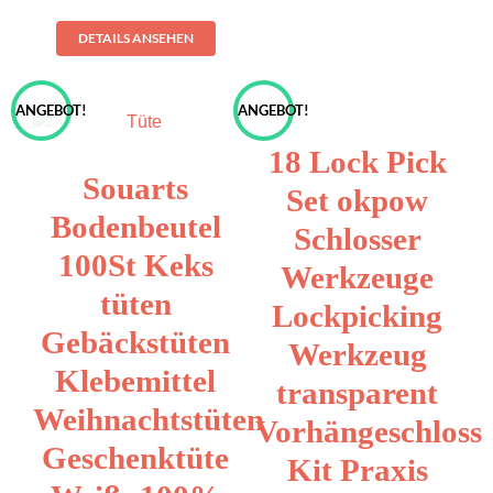
DETAILS ANSEHEN
ANGEBOT!
ANGEBOT!
18 Lock Pick
Souarts
Set okpow
Bodenbeutel
Schlosser
100St Keks
Werkzeuge
tüten
Lockpicking
Gebäckstüten
Werkzeug
Klebemittel
transparent
Weihnachtstüten
Vorhängeschloss
Geschenktüte
Kit Praxis