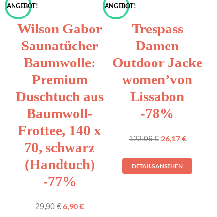
ANGEBOT!
ANGEBOT!
Wilson Gabor
Trespass
Saunatücher
Damen
Baumwolle:
Outdoor Jacke
Premium
women’von
Duschtuch aus
Lissabon
Baumwoll-
-78%
Frottee, 140 x
26,17
€
122,96
€
70, schwarz
(Handtuch)
DETAILS ANSEHEN
-77%
6,90
€
29,90
€