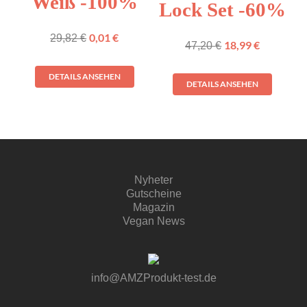
Weiß -100%
Lock Set -60%
0,01
€
29,82
€
18,99
€
47,20
€
DETAILS ANSEHEN
DETAILS ANSEHEN
Nyheter
Gutscheine
Magazin
Vegan News
info@AMZProdukt-test.de