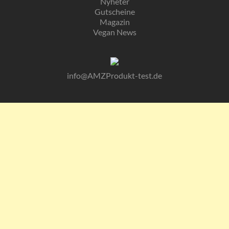
Nyheter
Gutscheine
Magazin
Vegan News
info@AMZProdukt-test.de