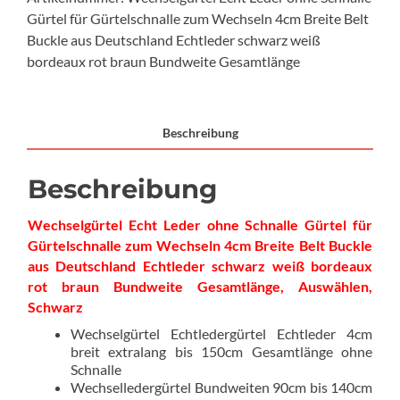
Schnalle
Gürtel für Gürtelschnalle zum Wechseln 4cm Breite Belt
Gürtel
Buckle aus Deutschland Echtleder schwarz weiß
für
bordeaux rot braun Bundweite Gesamtlänge
Gürtelschnalle
zum
Wechseln
4cm
Beschreibung
Breite
Belt
Beschreibung
Buckle
aus
Wechselgürtel Echt Leder ohne Schnalle Gürtel für
Deutschland
Gürtelschnalle zum Wechseln 4cm Breite Belt Buckle
Echtleder
aus Deutschland Echtleder schwarz weiß bordeaux
schwarz
rot braun Bundweite Gesamtlänge, Auswählen,
weiß
Schwarz
bordeaux
Wechselgürtel Echtledergürtel Echtleder 4cm
rot
breit extralang bis 150cm Gesamtlänge ohne
braun
Schnalle
Bundweite
Wechselledergürtel Bundweiten 90cm bis 140cm