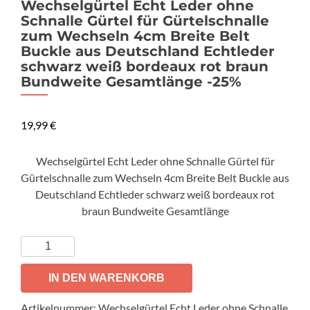
Wechselgürtel Echt Leder ohne
Schnalle Gürtel für Gürtelschnalle
zum Wechseln 4cm Breite Belt
Buckle aus Deutschland Echtleder
schwarz weiß bordeaux rot braun
Bundweite Gesamtlänge -25%
19,99
€
Wechselgürtel Echt Leder ohne Schnalle Gürtel für
Gürtelschnalle zum Wechseln 4cm Breite Belt Buckle aus
Deutschland Echtleder schwarz weiß bordeaux rot
braun Bundweite Gesamtlänge
Wechselgürtel
Echt
Leder
IN DEN WARENKORB
ohne
Artikelnummer:
Wechselgürtel Echt Leder ohne Schnalle