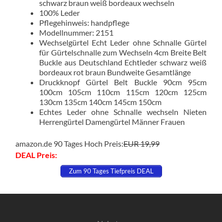
schwarz braun weiß bordeaux wechseln
Gesamtlänge
100% Leder
-25%
Pflegehinweis: handpflege
Menge
Modellnummer: 2151
Wechselgürtel Echt Leder ohne Schnalle Gürtel
für Gürtelschnalle zum Wechseln 4cm Breite Belt
Buckle aus Deutschland Echtleder schwarz weiß
bordeaux rot braun Bundweite Gesamtlänge
Druckknopf Gürtel Belt Buckle 90cm 95cm
100cm 105cm 110cm 115cm 120cm 125cm
130cm 135cm 140cm 145cm 150cm
Echtes Leder ohne Schnalle wechseln Nieten
Herrengürtel Damengürtel Männer Frauen
amazon.de 90 Tages Hoch Preis:
EUR 19,99
DEAL Preis:
Zum 90 Tages Tiefpreis DEAL