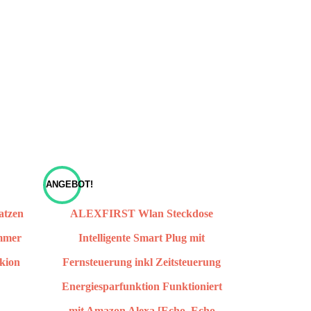
ANGEBOT!
atzen
ALEXFIRST Wlan Steckdose
immer
Intelligente Smart Plug mit
tkion
Fernsteuerung inkl Zeitsteuerung
Energiesparfunktion Funktioniert
mit Amazon Alexa [Echo, Echo