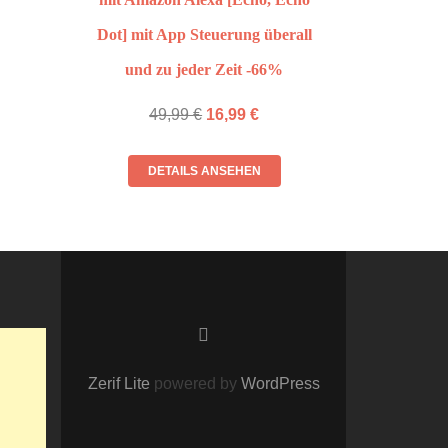
Dot] mit App Steuerung überall
und zu jeder Zeit -66%
49,99
€
16,99
€
DETAILS ANSEHEN
Zerif Lite
powered by
WordPress