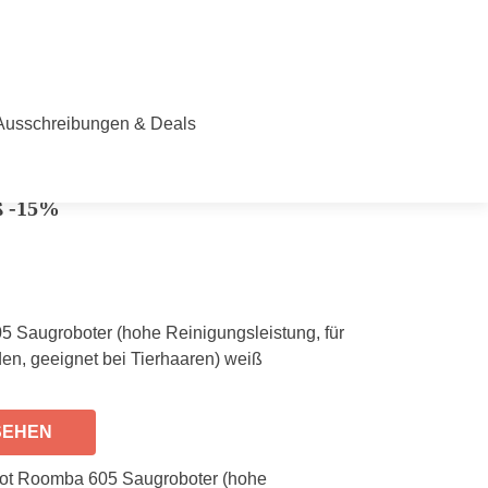
Ausschreibungen & Deals
05 Saugroboter (hohe
g, für alle Böden, geeignet bei
ß -15%
 Saugroboter (hohe Reinigungsleistung, für
den, geeignet bei Tierhaaren) weiß
SEHEN
ot Roomba 605 Saugroboter (hohe