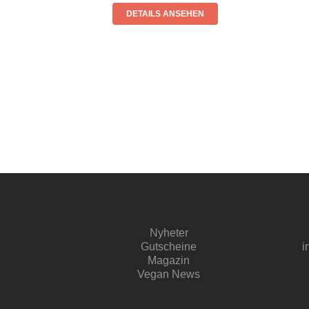
DETAILS ANSEHEN
Nyheter
Gutscheine
i
Magazin
Vegan News