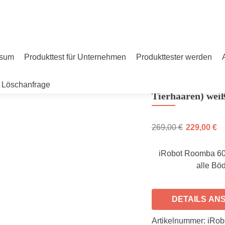
ssum
Produkttest für Unternehmen
Produkttester werden
iRobot Roomba 6
Reinigungsleistun
Löschanfrage
Tierhaaren) wei
269,00
€
229,00
€
iRobot Roomba 605
alle Bö
DETAILS AN
Artikelnummer:
iRob