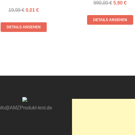
990,00
€
5,90
€
19,99
€
0,01
€
DETAILS ANSEHEN
DETAILS ANSEHEN
nfo@AMZProdukt-test.de