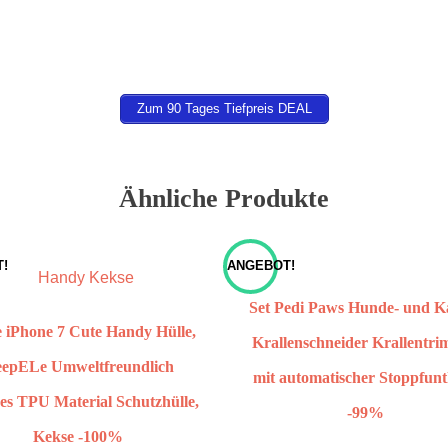
Zum 90 Tages Tiefpreis DEAL
Ähnliche Produkte
!
ANGEBOT!
Set Pedi Paws Hunde- und K
 iPhone 7 Cute Handy Hülle,
Krallenschneider Krallentr
epELe Umweltfreundlich
mit automatischer Stoppfun
es TPU Material Schutzhülle,
-99%
Kekse -100%