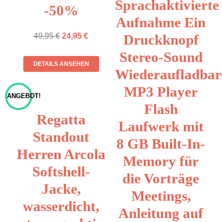
Sprachaktivierte
-50%
Aufnahme Ein
Druckknopf
49,95
€
24,95
€
Stereo-Sound
DETAILS ANSEHEN
Wiederaufladbar
MP3 Player
ANGEBOT!
Flash
Regatta
Laufwerk mit
Standout
8 GB Built-In-
Herren Arcola
Memory für
Softshell-
die Vorträge
Jacke,
Meetings,
wasserdicht,
Anleitung auf